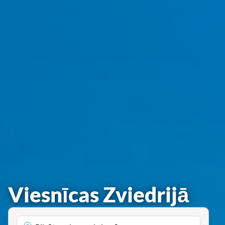
Viesnīcas Zviedrijā