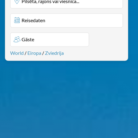
Pilsēta, rajons vai viesnīca...
Reisedaten
Gäste
World
/
Eiropa
/
Zviedrija