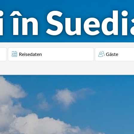
 în Suedi
Reisedaten
Gäste