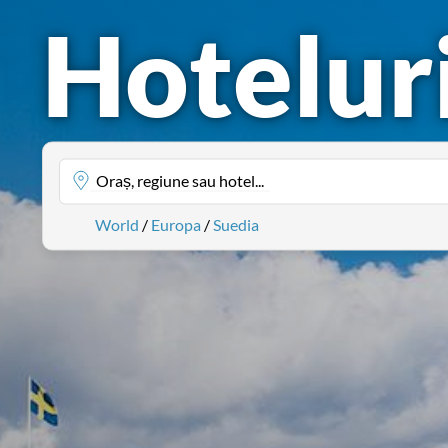
Hoteluri
Oraș, regiune sau hotel...
World
/
Europa
/
Suedia